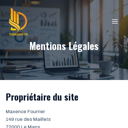
Aller
au
contenu
ME
Mentions Légales
Propriétaire du site
Maxence Fourrier
149 rue des Maillets
72000 Le Mans