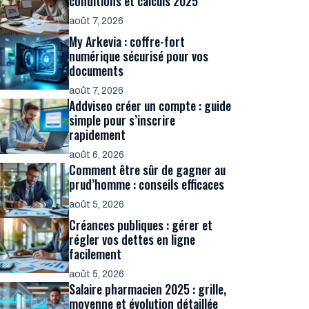
conditions et calculs 2025
août 7, 2026
My Arkevia : coffre-fort
numérique sécurisé pour vos
documents
août 7, 2026
Addviseo créer un compte : guide
simple pour s’inscrire
rapidement
août 6, 2026
Comment être sûr de gagner au
prud’homme : conseils efficaces
août 5, 2026
Créances publiques : gérer et
régler vos dettes en ligne
facilement
août 5, 2026
Salaire pharmacien 2025 : grille,
moyenne et évolution détaillée