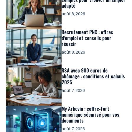
adapté
août 8, 2026
Recrutement PNC : offres
d’emploi et conseils pour
réussir
août 8, 2026
RSA avec 900 euros de
chômage : conditions et calculs
2025
août 7, 2026
My Arkevia : coffre-fort
numérique sécurisé pour vos
documents
août 7, 2026