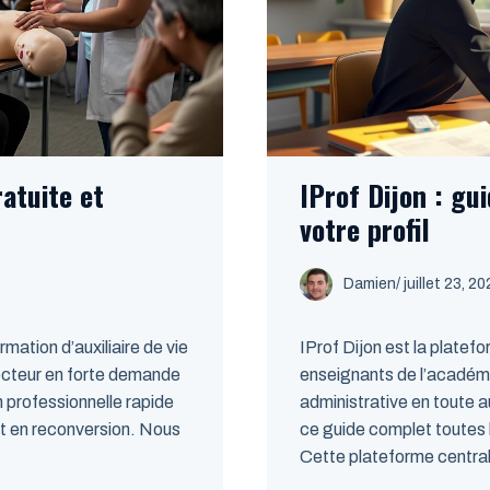
ratuite et
IProf Dijon : gu
votre profil
Damien
/
juillet 23, 2
ormation d’auxiliaire de vie
IProf Dijon est la platef
ecteur en forte demande
enseignants de l’académie
 professionnelle rapide
administrative en toute 
at en reconversion. Nous
ce guide complet toutes l
Cette plateforme centrali