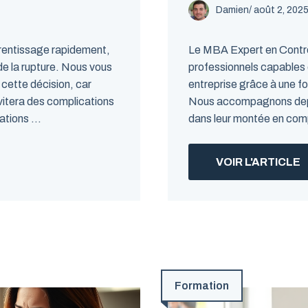
Damien
/
août 2, 202
pprentissage rapidement,
Le MBA Expert en Contrô
de la rupture. Nous vous
professionnels capables 
 cette décision, car
entreprise grâce à une f
vitera des complications
Nous accompagnons depui
ations ...
dans leur montée en comp
VOIR L'ARTICLE
Formation