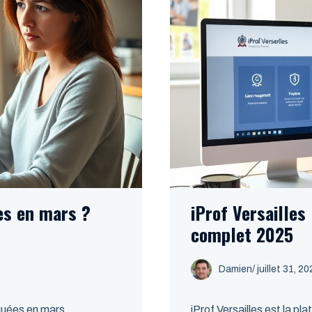
es en mars ?
iProf Versailles
complet 2025
Damien
/
juillet 31, 2
quées en mars
iProf Versailles est la p