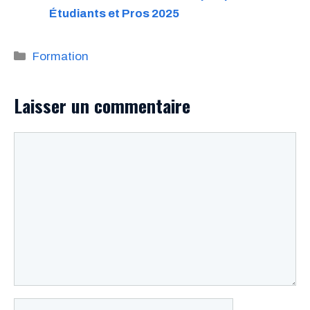
Étudiants et Pros 2025
Catégories
Formation
Laisser un commentaire
Commentaire
Nom