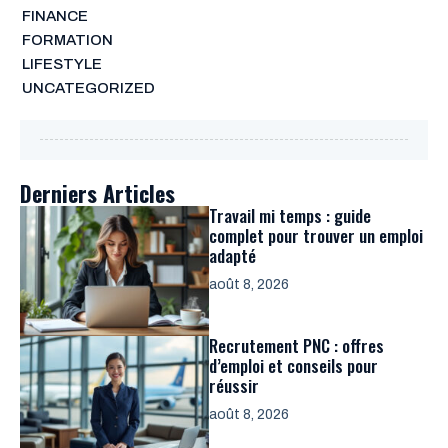
FINANCE
FORMATION
LIFESTYLE
UNCATEGORIZED
Derniers Articles
Travail mi temps : guide
complet pour trouver un emploi
adapté
août 8, 2026
Recrutement PNC : offres
d’emploi et conseils pour
réussir
août 8, 2026