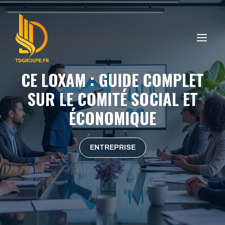
Aller
au
contenu
ME
CE LOXAM : GUIDE COMPLET
SUR LE COMITÉ SOCIAL ET
ÉCONOMIQUE
ENTREPRISE