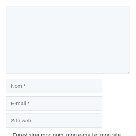
Commentaire
Nom
E-
mail
Site
web
Enregistrer mon nom, mon e-mail et mon site