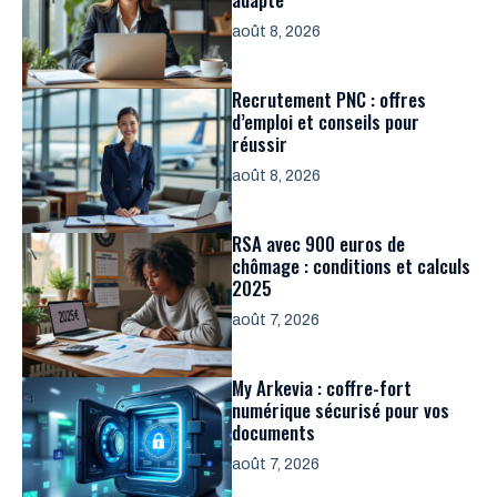
août 8, 2026
Recrutement PNC : offres
d’emploi et conseils pour
réussir
août 8, 2026
RSA avec 900 euros de
chômage : conditions et calculs
2025
août 7, 2026
My Arkevia : coffre-fort
numérique sécurisé pour vos
documents
août 7, 2026