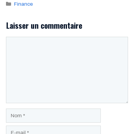
Catégories
Finance
Laisser un commentaire
Commentaire
Nom
E-