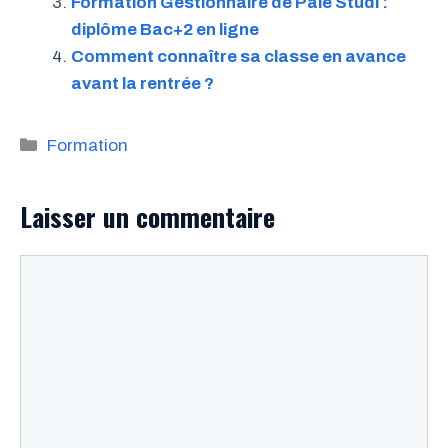
Formation Gestionnaire de Paie Studi :
diplôme Bac+2 en ligne
Comment connaître sa classe en avance
avant la rentrée ?
Catégories
Formation
Laisser un commentaire
Commentaire