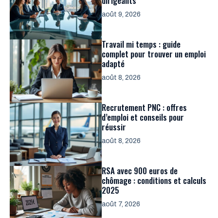
dirigeants
août 9, 2026
Travail mi temps : guide
complet pour trouver un emploi
adapté
août 8, 2026
Recrutement PNC : offres
d’emploi et conseils pour
réussir
août 8, 2026
RSA avec 900 euros de
chômage : conditions et calculs
2025
août 7, 2026