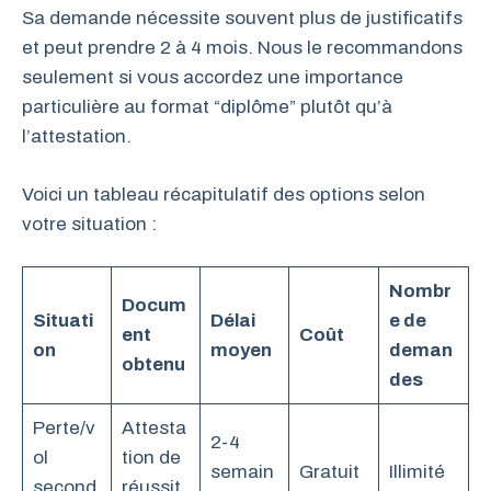
Sa demande nécessite souvent plus de justificatifs
et peut prendre 2 à 4 mois. Nous le recommandons
seulement si vous accordez une importance
particulière au format “diplôme” plutôt qu’à
l’attestation.
Voici un tableau récapitulatif des options selon
votre situation :
Nombr
Docum
Situati
Délai
e de
ent
Coût
on
moyen
deman
obtenu
des
Perte/v
Attesta
2-4
ol
tion de
semain
Gratuit
Illimité
second
réussit