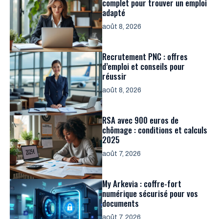
complet pour trouver un emploi
adapté
août 8, 2026
Recrutement PNC : offres
d’emploi et conseils pour
réussir
août 8, 2026
RSA avec 900 euros de
chômage : conditions et calculs
2025
août 7, 2026
My Arkevia : coffre-fort
numérique sécurisé pour vos
documents
août 7, 2026