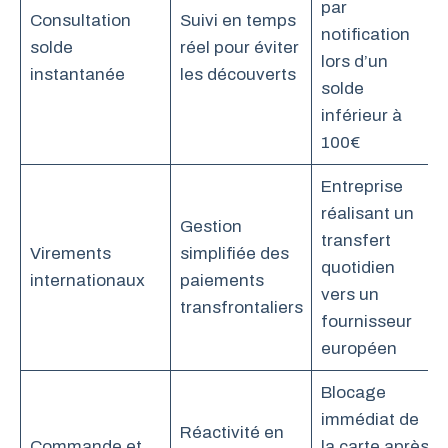
par
Consultation
Suivi en temps
notification
solde
réel pour éviter
lors d’un
instantanée
les découverts
solde
inférieur à
100€
Entreprise
réalisant un
Gestion
transfert
Virements
simplifiée des
quotidien
internationaux
paiements
vers un
transfrontaliers
fournisseur
européen
Blocage
immédiat de
Réactivité en
Commande et
la carte après