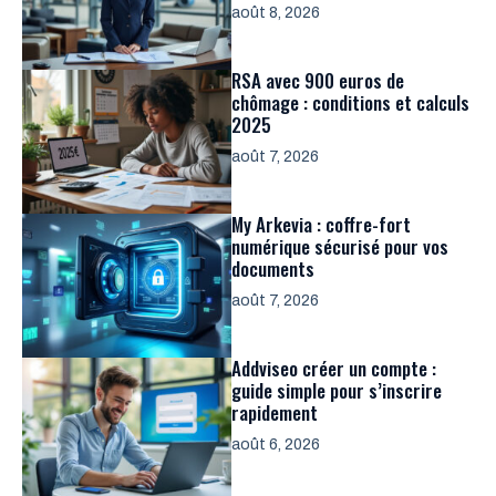
août 8, 2026
RSA avec 900 euros de
chômage : conditions et calculs
2025
août 7, 2026
My Arkevia : coffre-fort
numérique sécurisé pour vos
documents
août 7, 2026
Addviseo créer un compte :
guide simple pour s’inscrire
rapidement
août 6, 2026