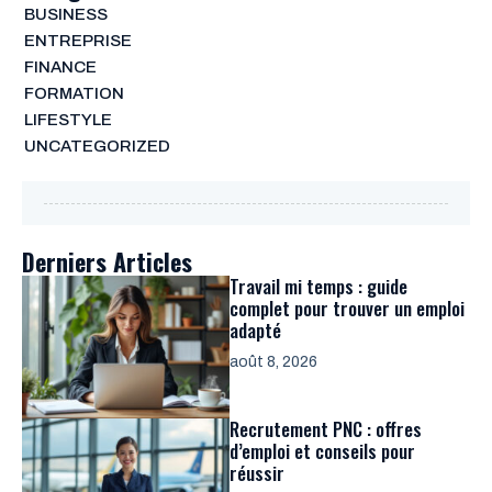
BUSINESS
ENTREPRISE
FINANCE
FORMATION
LIFESTYLE
UNCATEGORIZED
Derniers Articles
Travail mi temps : guide
complet pour trouver un emploi
adapté
août 8, 2026
Recrutement PNC : offres
d’emploi et conseils pour
réussir