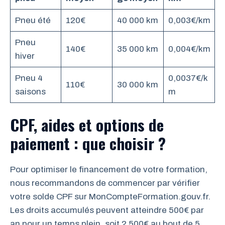
Pneu été
120€
40 000 km
0,003€/km
Pneu
140€
35 000 km
0,004€/km
hiver
Pneu 4
0,0037€/k
110€
30 000 km
saisons
m
CPF, aides et options de
paiement : que choisir ?
Pour optimiser le financement de votre formation,
nous recommandons de commencer par vérifier
votre solde CPF sur MonCompteFormation.gouv.fr.
Les droits accumulés peuvent atteindre 500€ par
an pour un temps plein, soit 2 500€ au bout de 5