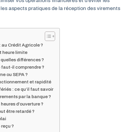
imiser vos opérations financières et d’éviter les
les aspects pratiques de la réception des virements
 au Crédit Agricole ?
t heure limite
quelles différences ?
e faut-il comprendre ?
erne ou SEPA ?
onctionnement et rapidité
riés : ce qu’il faut savoir
virements par la banque ?
 heures d’ouverture ?
ut être retardé ?
lai
 reçu ?