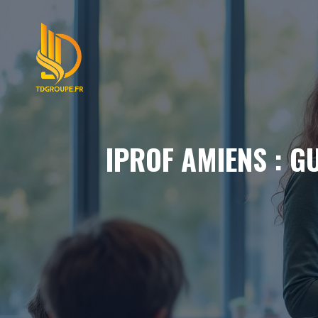
Aller
au
contenu
IPROF AMIENS : G