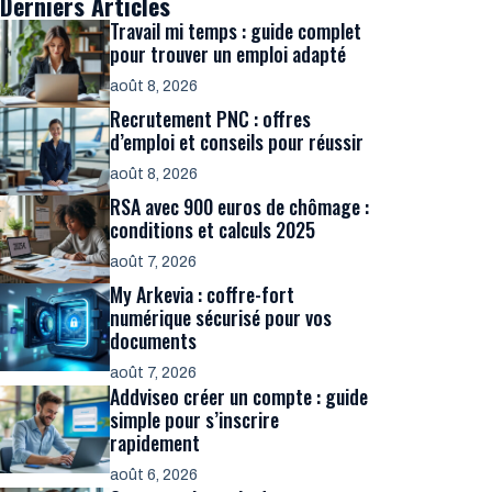
Derniers Articles
Travail mi temps : guide complet
pour trouver un emploi adapté
août 8, 2026
Recrutement PNC : offres
d’emploi et conseils pour réussir
août 8, 2026
RSA avec 900 euros de chômage :
conditions et calculs 2025
août 7, 2026
My Arkevia : coffre-fort
numérique sécurisé pour vos
documents
août 7, 2026
Addviseo créer un compte : guide
simple pour s’inscrire
rapidement
août 6, 2026