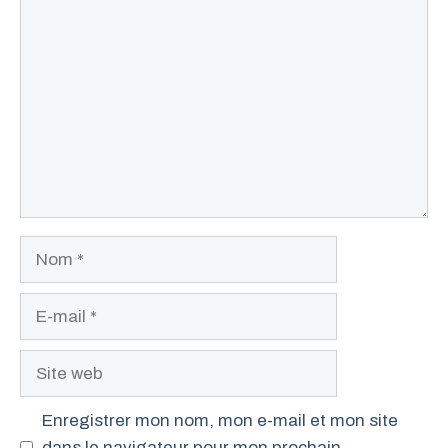
Commentaire
Nom
E-
mail
Site
web
Enregistrer mon nom, mon e-mail et mon site
dans le navigateur pour mon prochain