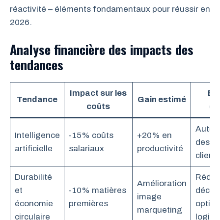
réactivité – éléments fondamentaux pour réussir en
2026.
Analyse financière des impacts des
tendances
Impact sur les
Ex
Tendance
Gain estimé
coûts
co
Autom
Intelligence
-15% coûts
+20% en
des re
artificielle
salariaux
productivité
client
Durabilité
Réduc
Amélioration
et
-10% matières
déchet
image
économie
premières
optimi
marqueting
circulaire
logist