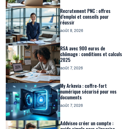
Recrutement PNC : offres
d’emploi et conseils pour
réussir
août 8, 2026
RSA avec 900 euros de
chômage : conditions et calculs
2025
août 7, 2026
My Arkevia : coffre-fort
numérique sécurisé pour vos
documents
août 7, 2026
Addviseo créer un compte :
guide simple pour s’inscrire