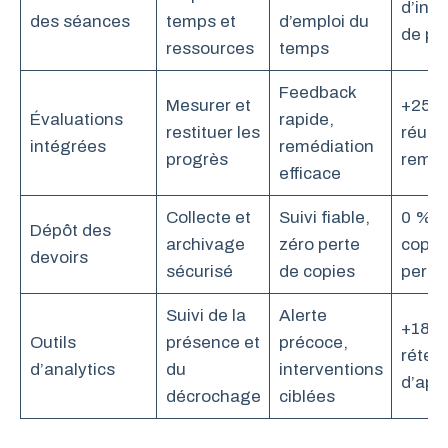
d’inci
des séances
temps et
d’emploi du
de pl
ressources
temps
Feedback
Mesurer et
+25 %
Évaluations
rapide,
restituer les
réuss
intégrées
remédiation
progrès
reméd
efficace
Collecte et
Suivi fiable,
0 % d
Dépôt des
archivage
zéro perte
copie
devoirs
sécurisé
de copies
perdu
Suivi de la
Alerte
+18 %
Outils
présence et
précoce,
réten
d’analytics
du
interventions
d’app
décrochage
ciblées