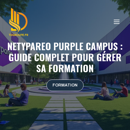
Aller
au
contenu
ME
NETYPAREO PURPLE CAMPUS :
GUIDE COMPLET POUR GÉRER
SA FORMATION
FORMATION