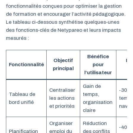
fonctionnalités conçues pour optimiser la gestion
de formation et encourager l’activité pédagogique.
Le tableau ci-dessous synthétise quelques-unes
des fonctions-clés de Netypareo et leurs impacts
mesurés :
Bénéfice
Objectif
Im
Fonctionnalité
pour
principal
ch
l’utilisateur
Gain de
Centraliser
-30 %
Tableau de
temps,
les actions
temps
bord unifié
organisation
et priorités
navig
claire
Organiser
Réduction
-40 
Planification
emploi du
des conflits