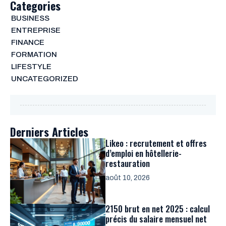
Categories
BUSINESS
ENTREPRISE
FINANCE
FORMATION
LIFESTYLE
UNCATEGORIZED
Derniers Articles
Likeo : recrutement et offres
d’emploi en hôtellerie-
restauration
août 10, 2026
2150 brut en net 2025 : calcul
précis du salaire mensuel net