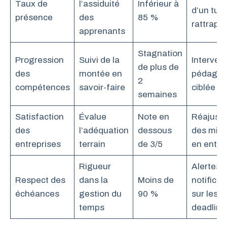
Taux de
l’assiduité
Inférieur à
d’un tuto
présence
des
85 %
rattrapa
apprenants
Stagnation
Progression
Suivi de la
Interven
de plus de
des
montée en
pédagog
2
compétences
savoir-faire
ciblée
semaines
Satisfaction
Évalue
Note en
Réajust
des
l’adéquation
dessous
des miss
entreprises
terrain
de 3/5
en entre
Rigueur
Alertes e
Respect des
dans la
Moins de
notificat
échéances
gestion du
90 %
sur les
temps
deadline