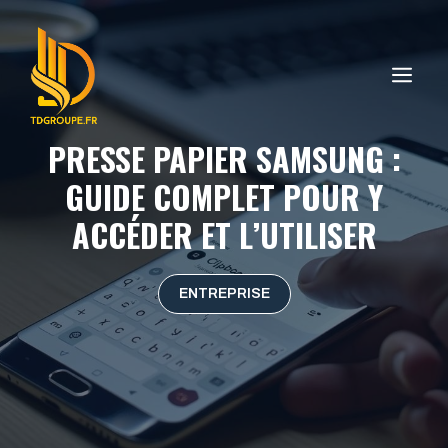
Aller
au
contenu
ME
PRESSE PAPIER SAMSUNG :
GUIDE COMPLET POUR Y
ACCÉDER ET L’UTILISER
ENTREPRISE