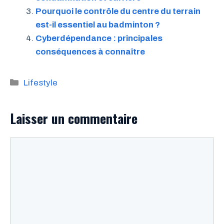
Pourquoi le contrôle du centre du terrain
est-il essentiel au badminton ?
Cyberdépendance : principales
conséquences à connaître
Catégories
Lifestyle
Laisser un commentaire
Commentaire