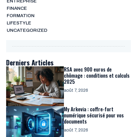
ENTREPRISE
FINANCE
FORMATION
LIFESTYLE
UNCATEGORIZED
Derniers Articles
RSA avec 900 euros de
chômage : conditions et calculs
2025
août 7, 2026
My Arkevia : coffre-fort
numérique sécurisé pour vos
documents
août 7, 2026