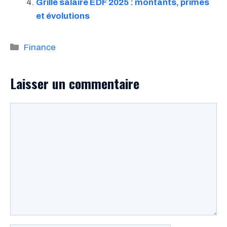
Grille salaire EDF 2025 : montants, primes
et évolutions
Catégories
Finance
Laisser un commentaire
Commentaire