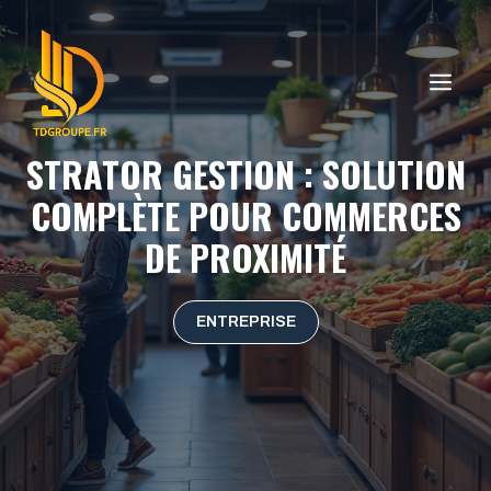
Aller
au
contenu
ME
STRATOR GESTION : SOLUTION
COMPLÈTE POUR COMMERCES
DE PROXIMITÉ
ENTREPRISE