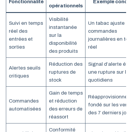
Fonctionnalité
Exemple concre
opérationnels
Visibilité
Suivi en temps
Un tabac ajuste se
instantanée
réel des
commandes
sur la
entrées et
journalières en te
disponibilité
sorties
réel
des produits
Réduction des
Signal d’alerte évi
Alertes seuils
ruptures de
une rupture sur les
critiques
stock
quotidiens
Gain de temps
Réapprovisionnem
Commandes
et réduction
fondé sur les vent
automatisées
des erreurs de
des 7 derniers jour
réassort
Conformité