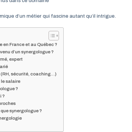
enus dans ce domaine
que d’un métier qui fascine autant qu’il intrigue.
ue en France et au Québec ?
revenu d’un synergologue ?
rmé, expert
arié
é (RH, sécurité, coaching…)
le salaire
gologue ?
i ?
 proches
que synergologue ?
ynergologie