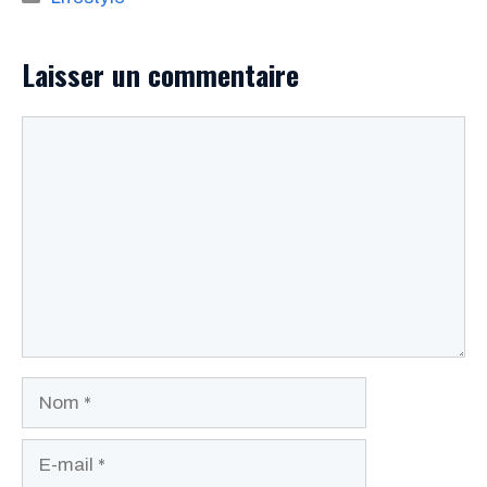
Laisser un commentaire
Commentaire
Nom
E-
mail