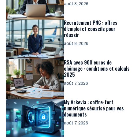
août 8, 2026
Recrutement PNC : offres
d’emploi et conseils pour
réussir
août 8, 2026
RSA avec 900 euros de
chômage : conditions et calculs
2025
août 7, 2026
My Arkevia : coffre-fort
numérique sécurisé pour vos
documents
août 7, 2026