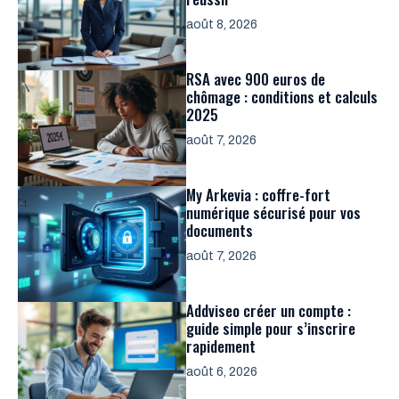
août 8, 2026
RSA avec 900 euros de
chômage : conditions et calculs
2025
août 7, 2026
My Arkevia : coffre-fort
numérique sécurisé pour vos
documents
août 7, 2026
Addviseo créer un compte :
guide simple pour s’inscrire
rapidement
août 6, 2026