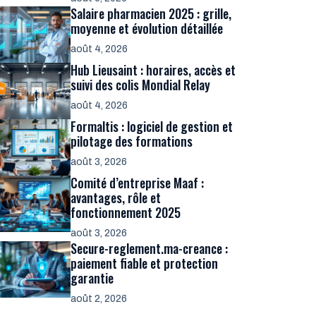
Salaire pharmacien 2025 : grille,
moyenne et évolution détaillée
août 4, 2026
Hub Lieusaint : horaires, accès et
suivi des colis Mondial Relay
août 4, 2026
Formaltis : logiciel de gestion et
pilotage des formations
août 3, 2026
Comité d’entreprise Maaf :
avantages, rôle et
fonctionnement 2025
août 3, 2026
Secure-reglement.ma-creance :
paiement fiable et protection
garantie
août 2, 2026