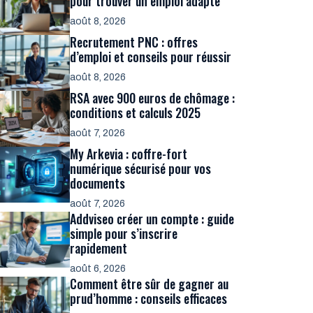
pour trouver un emploi adapté
août 8, 2026
Recrutement PNC : offres
d’emploi et conseils pour réussir
août 8, 2026
RSA avec 900 euros de chômage :
conditions et calculs 2025
août 7, 2026
My Arkevia : coffre-fort
numérique sécurisé pour vos
documents
août 7, 2026
Addviseo créer un compte : guide
simple pour s’inscrire
rapidement
août 6, 2026
Comment être sûr de gagner au
prud’homme : conseils efficaces