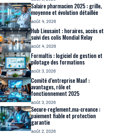
Salaire pharmacien 2025 : grille,
moyenne et évolution détaillée
août 4, 2026
Hub Lieusaint : horaires, accès et
suivi des colis Mondial Relay
août 4, 2026
Formaltis : logiciel de gestion et
pilotage des formations
août 3, 2026
Comité d’entreprise Maaf :
avantages, rôle et
fonctionnement 2025
août 3, 2026
Secure-reglement.ma-creance :
paiement fiable et protection
garantie
août 2, 2026