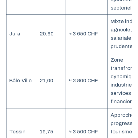
sectoriels
Mixte indust
agricole, po
Jura
20,60
≈ 3 650 CHF
salariale
prudente
Zone
transfronta
dynamique
Bâle-Ville
21,00
≈ 3 800 CHF
industrie et
services
financiers
Approche
progressiv
Tessin
19,75
≈ 3 500 CHF
tourisme e