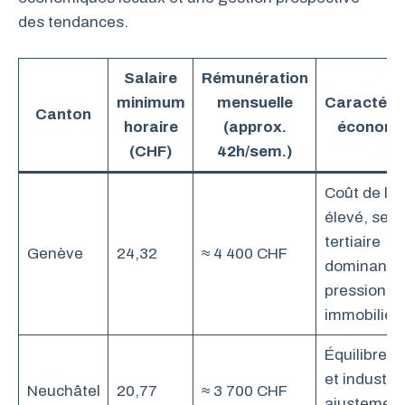
des tendances.
Salaire
Rémunération
minimum
mensuelle
Caractéris
Canton
horaire
(approx.
économi
(CHF)
42h/sem.)
Coût de la 
élevé, sect
tertiaire
Genève
24,32
≈ 4 400 CHF
dominant, 
pression
immobilièr
Équilibre s
et industrie
Neuchâtel
20,77
≈ 3 700 CHF
ajustemen