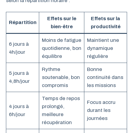
selon la répartition horaire :
Effets sur le
Effets sur la
Répartition
bien-être
productivité
Moins de fatigue
Maintient une
6 jours à
quotidienne, bon
dynamique
4h/jour
équilibre
régulière
Rythme
Bonne
5 jours à
soutenable, bon
continuité dans
4,8h/jour
compromis
les missions
Temps de repos
Focus accru
4 jours à
prolongé,
durant les
6h/jour
meilleure
journées
récupération