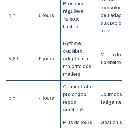
Présence
morcelées,
régulière,
4 h
6 jours
peu adapté
fatigue
aux projets
limitée
longs
Rythme
équilibré,
Moins de
4,8 h
5 jours
adapté à la
flexibilité
majorité des
métiers
Concentration
prolongée,
Journées pl
6 h
4 jours
repos
fatigantes
amélioré
Plus de jours
Gestion stri